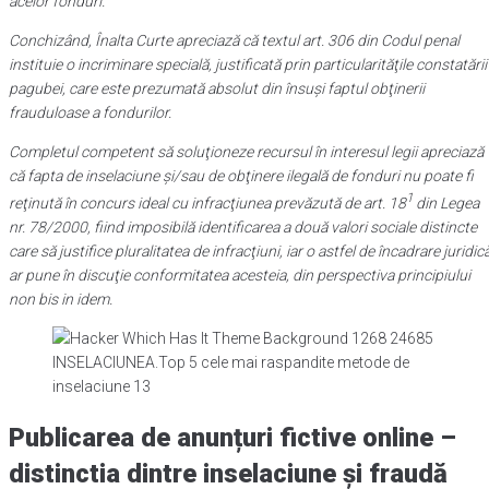
acelor fonduri.
Conchizând, Înalta Curte apreciază că textul art. 306 din Codul penal
instituie o incriminare specială, justificată prin particularităţile constatării
pagubei, care este prezumată absolut din însuşi faptul obţinerii
frauduloase a fondurilor.
Completul competent să soluţioneze recursul în interesul legii apreciază
că fapta de inselaciune şi/sau de obţinere ilegală de fonduri nu poate fi
1
reţinută în concurs ideal cu infracţiunea prevăzută de art. 18
din Legea
nr. 78/2000, fiind imposibilă identificarea a două valori sociale distincte
care să justifice pluralitatea de infracţiuni, iar o astfel de încadrare juridic
ar pune în discuţie conformitatea acesteia, din perspectiva principiului
non bis in idem.
INSELACIUNEA.Top 5 cele mai raspandite metode de
inselaciune 13
Publicarea de anunțuri fictive online –
distinctia dintre inselaciune și fraudă