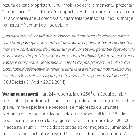
rezultă că este proprietarul unui imobil (pe care la momentul prezentări
înscrisului nu îl mai deținea în proprietate – dar pe care l-a avut anterior
iar acordarea acelui credit s-a fundamentat pe înscrisul depus, atrage
reținerea infracțiunii de inselaciune.
„
Inselaciunea săvârșită prin folosirea unui contract de vânzare, care a
constituit garanția unui contract de împrumut, deși anterior momentului
încheierii contractului de împrumut și al constituirii garanției făptuitorulu
transmisese dreptul de proprietate asupra imobilului printr-un contrct d
vânzare cumpărare, determină incidența dispozițiilor art.244 alin.2 din
Codul penal referitoare la varianta agravată a infracțiunii de inselaciune
constând în săvârșirea faptei prin folosirea de mijloace frauduloase
” (
ICCJ Decizia 64/A din 23.02.2014).
1
Varianta agravată
– art.244 raportat la art.256
din Codul penal: În
cazul infracțiunii de inselaciune care a produs consecințe deosebit de
grave, limitele speciale ale pedepsei se majorează cu jumătate.
Noțiunea de consecințe deosebit de grave se explică la art.183 din
Codul penal și se referă la o pagubă material mai mare de 2.000.000 lei
În această situație, limitele de pedeapsă se vor majora cu jumătate. În
acest caz, competența va reveni Parchetului de pe lângă Tribunal/