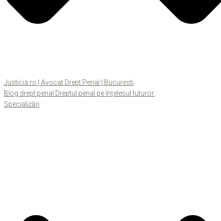
Justicia.ro | Avocat Drept Penal | Bucuresti
Blog drept penal.Dreptul penal pe înțelesul tuturor.
Specializări