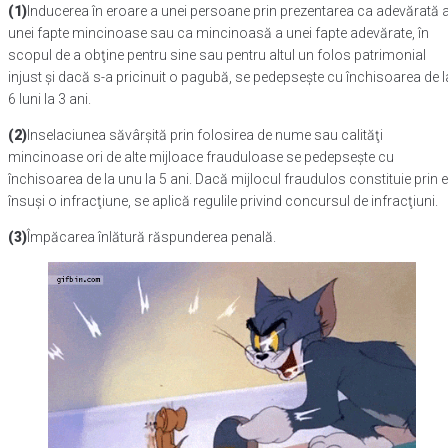
(1)
Inducerea în eroare a unei persoane prin prezentarea ca adevărată 
unei fapte mincinoase sau ca mincinoasă a unei fapte adevărate, în
scopul de a obţine pentru sine sau pentru altul un folos patrimonial
injust şi dacă s-a pricinuit o pagubă, se pedepseşte cu închisoarea de l
6 luni la 3 ani.
(2)
Inselaciunea săvârşită prin folosirea de nume sau calităţi
mincinoase ori de alte mijloace frauduloase se pedepseşte cu
închisoarea de la unu la 5 ani. Dacă mijlocul fraudulos constituie prin e
însuşi o infracţiune, se aplică regulile privind concursul de infracţiuni.
(3)
Împăcarea înlătură răspunderea penală.