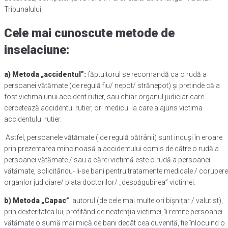
Tribunalului.
Cele mai cunoscute metode de
inselaciune:
a)
Metoda „accidentul”:
făptuitorul se recomandă ca o rudă a
persoanei vătămate (de regulă fiu/ nepot/ strănepot) și pretinde că a
fost victima unui accident rutier, sau chiar organul judiciar care
cercetează accidentul rutier, ori medicul la care a ajuns victima
accidentului rutier.
Astfel, persoanele vătămate ( de regulă bătrânii) sunt induși în eroare
prin prezentarea mincinoasă a accidentului comis de către o rudă a
persoanei vătămate / sau a cărei victimă este o rudă a persoanei
vătămate, solicitându- li-se bani pentru tratamente medicale / coruper
organlor judiciare/ plata doctorilor/ „despăgubirea” victimei:
b) Metoda „Capac”
: autorul (de cele mai multe ori bișnițar / valutist),
prin dexteritatea lui, profitând de neatenția victimei, îi remite persoanei
vătămate o sumă mai mică de bani decât cea cuvenită, fie înlocuind o