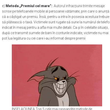
e)
Metoda „Premiul cel mare”:
Autorul infracțiunii trimite mesaje
scrise pe telefoanele mobile al persoanei vătămate, prin care o anunță
că a câştigat un premiu. Însă, pentru a intra în posesia acestuia trebuie
să plătească o taxă. Victimele sunt rugate să sune la numărul de telef
indicat în mesaj pentru a afla mai multe detalii. Ca şi în celelalte situaţii,
după ce transmit sumele de bani în conturile indicate, victimele nu mai
pot lua legătura cu cei care i-au informat despre premii
INSELACIUNEA.Top 5 cele mai raspandite metode de