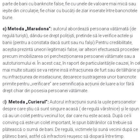
parte de bani cu banknote false, fie cu unele de valoare mai mică sau
ieșite din circulație, fie chiar cu bucăți de ziar inserate între bancnotele
bune.
c) Metoda „Maradona”:
autorul abordează persoana vătămată (de
regulă turiști), dându-se drept polițiști, pretinde să le verifice actele și
banii (pentru a constata dacă sunt sau nu falși).Pentru credibilitate,
aceștia prezintă uneori legitimații false, iar alteori efectuează procedee
precum imobilizarea ori percheziționarea persoanei vătămate sau a
autoturismului ei. În acest caz, în raport de particularitățile cauzei, în ce
mai multe situații se va reține insă infracțiunea de furt sau de tâlhărie și
nu infracțiunea de inselaciune, deoarece sustragerea unor bancnote
primite pentru „verificare” are semnificația acțiunii de luare a lor fără
drept chiar din posesia persoanei vătămate.
d
) Metoda „Curierul”:
Autorul infracțiunii sună la uşile persoanelor
despre care ştiu că sunt singure acasă ( de regulă vârstnice) şi le spun
că au un colet pentru vecinul lor, dar care nu este acasă. După ce îi
conving că este un colet important, le spun bătrânilor că trebuie să
plătească o sumă de bani. De regulă, victimele îşi sună vecinii după ce
plătesc banii, astfel că infractorii reuşesc să dispară între timp.