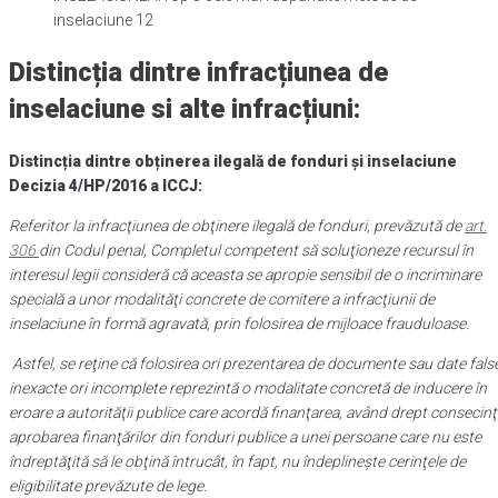
inselaciune 12
Distincția dintre infracțiunea de
inselaciune si alte infracțiuni:
Distincția dintre obținerea ilegală de fonduri și inselaciune
Decizia 4/HP/2016 a ICCJ:
Referitor la infracţiunea de obţinere ilegală de fonduri, prevăzută de
art.
306
din Codul penal, Completul competent să soluţioneze recursul în
interesul legii consideră că aceasta se apropie sensibil de o incriminare
specială a unor modalităţi concrete de comitere a infracţiunii de
inselaciune în formă agravată, prin folosirea de mijloace frauduloase.
Astfel, se reţine că folosirea ori prezentarea de documente sau date fals
inexacte ori incomplete reprezintă o modalitate concretă de inducere în
eroare a autorităţii publice care acordă finanţarea, având drept consecin
aprobarea finanţărilor din fonduri publice a unei persoane care nu este
îndreptăţită să le obţină întrucât, în fapt, nu îndeplineşte cerinţele de
eligibilitate prevăzute de lege.