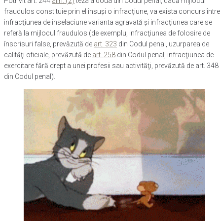
Potrivit art. 244
alin. (2)
teza a doua din Codul penal, dacă mijlocul
fraudulos constituie prin el însuşi o infracţiune, va exista concurs între
infracţiunea de inselaciune varianta agravată şi infracţiunea care se
referă la mijlocul fraudulos (de exemplu, infracţiunea de folosire de
înscrisuri false, prevăzută de
art. 323
din Codul penal, uzurparea de
calităţi oficiale, prevăzută de
art. 258
din Codul penal, infracţiunea de
exercitare fără drept a unei profesii sau activităţi, prevăzută de art. 348
din Codul penal).