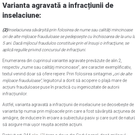
Varianta agravată a infracțiunii de
inselaciune:
(2)
Inselaciunea săvârşită prin folosirea de nume sau calităţi mincinoase
ori de alte mijloace frauduloase se pedepseşte cu închisoarea de la unu l
5 ani. Dacă mijlocul fraudulos constituie prin el însuşi o infracţiune, se
aplică regulile privind concursul de infracţiuni.
Enumerarea din cuprinsul variantei agravate prevăzute de alin.2,
respectiv „nume sau calităţi mincinoase”, are caracter exemplificativ,
textul venind doar să ofere repere. Prin folosirea sintagmei „
ori de alte
mijloace frauduloase”,
legiuitorul a dorit să acopere o plajă mare de
acțiuni frauduloase puse în practică cu ingeniozitate de autorii
infracțiunilor.
Astfel, varianta agravată a infracţiunii de inselaciune se deosebeşte de
varianta tip numai prin mijloacele prin care a fost săvârşită acţiunea d
amăgire, de inducere în eroare a subiectului pasiv şi care sunt de natur
să asigure mai uşor reuşita acestei acţiuni.