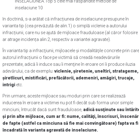
INSELACIUNEA.Top 5 cele mai raspandite metode de
inselaciune 10
In doctrină, s-a arătat că infracțiunea de inselaciune presupune în
varianta tip (cea prevăzută de alin.1) o simplă viclenie a autorului
infracțiunii, care nu se ajută de mijloace frauduloase (al căror folosire
ar atrage incidența alin.2, respectiv a variantei agravate).
În varianta tip a infracţiunii, mijloacele şi modalităţile concrete prin car
autorul infracțiunii o face pe victimă să creadă neadevărurile
prezentate, adică îi induce sau îi menţine în eroare ori îi produce iluzia
adevărului, ca de exemplu:
viclenie, şiretenie, uneltiri, stratageme,
şiretlicuri, mistificări, prefăcătorii, ademeniri, amăgiri, trucaje,
intrigi
etc.
Prin urmare, aceste mijloace sau moduri prin care se realizează
inducerea în eroare a victimei nu pot fi decât sub forma unor simple
minciuni, întrucât dacă sunt frauduloase,
adică susţinute sau întărit
şi prin alte mijloace, cum ar fi: nume, calităţi, înscrisuri, înscenăr
de fapte (astfel ca minciuna să fie mai convingătoare) fapta va fi
încadrată în varianta agravată de inselaciune.