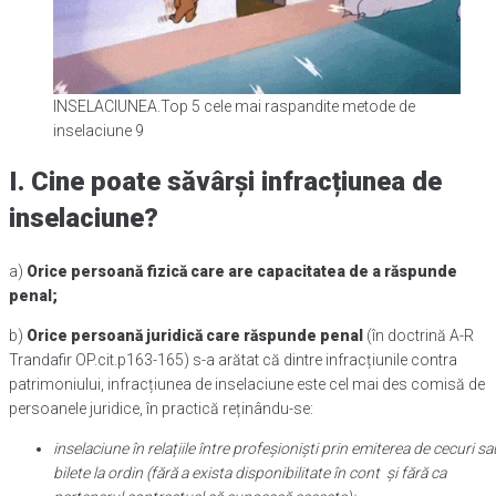
INSELACIUNEA.Top 5 cele mai raspandite metode de
inselaciune 9
I. Cine poate s
ăvârși infracțiunea de
inselaciune?
a)
Orice persoană fizică care are capacitatea de a răspunde
penal;
b)
Orice persoană juridică care răspunde penal
(în doctrină A-R
Trandafir OP.cit.p163-165) s-a arătat că dintre infracțiunile contra
patrimoniului, infracțiunea de inselaciune este cel mai des comisă de
persoanele juridice, în practică reținându-se:
inselaciune în relațiile între profeșioniști prin emiterea de cecuri sa
bilete la ordin (fără a exista disponibilitate în cont și fără ca