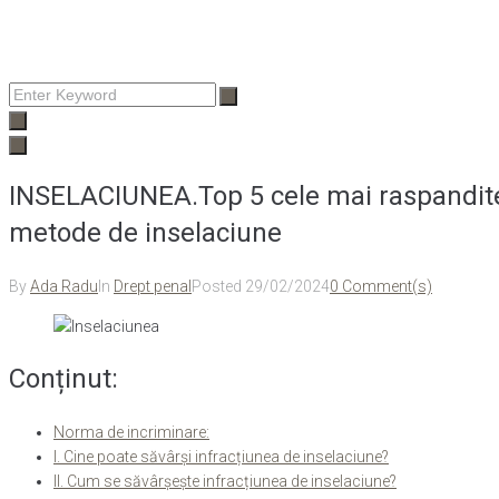
Enter
Keyword
INSELACIUNEA.Top 5 cele mai raspandit
metode de inselaciune
By
Ada Radu
In
Drept penal
Posted
29/02/2024
0 Comment(s)
Conținut:
Norma de incriminare:
I. Cine poate săvârși infracțiunea de inselaciune?
II. Cum se săvârșește infracțiunea de inselaciune?