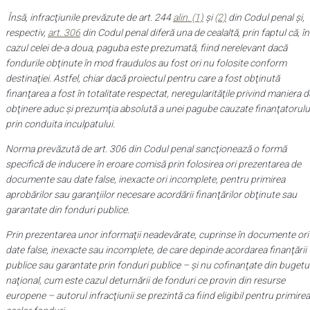
Însă, infracţiunile prevăzute de art. 244
alin. (1)
şi
(2)
din Codul penal şi,
respectiv,
art. 306
din Codul penal diferă una de cealaltă, prin faptul că, în
cazul celei de-a doua, paguba este prezumată, fiind nerelevant dacă
fondurile obţinute în mod fraudulos au fost ori nu folosite conform
destinaţiei. Astfel, chiar dacă proiectul pentru care a fost obţinută
finanţarea a fost în totalitate respectat, neregularităţile privind maniera d
obţinere aduc şi prezumţia absolută a unei pagube cauzate finanţatorulu
prin conduita inculpatului.
Norma prevăzută de art. 306 din Codul penal sancţionează o formă
specifică de inducere în eroare comisă prin folosirea ori prezentarea de
documente sau date false, inexacte ori incomplete, pentru primirea
aprobărilor sau garanţiilor necesare acordării finanţărilor obţinute sau
garantate din fonduri publice.
Prin prezentarea unor informaţii neadevărate, cuprinse în documente ori
date false, inexacte sau incomplete, de care depinde acordarea finanţării
publice sau garantate prin fonduri publice – şi nu cofinanţate din bugetu
naţional, cum este cazul deturnării de fonduri ce provin din resurse
europene – autorul infracţiunii se prezintă ca fiind eligibil pentru primirea