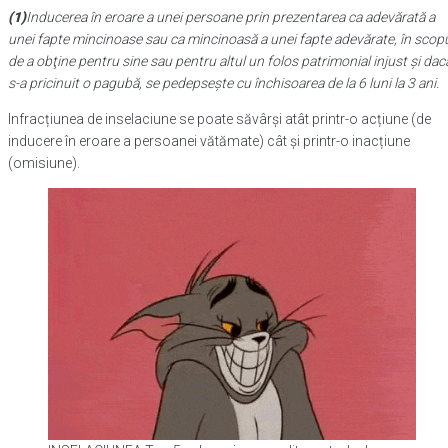
(1)
Inducerea în eroare a unei persoane prin prezentarea ca adevărată a
unei fapte mincinoase sau ca mincinoasă a unei fapte adevărate, în scop
de a obţine pentru sine sau pentru altul un folos patrimonial injust şi dac
s-a pricinuit o pagubă, se pedepseşte cu închisoarea de la 6 luni la 3 ani.
Infracțiunea de inselaciune se poate săvârși atât printr-o acțiune (de
inducere în eroare a persoanei vătămate) cât și printr-o inacțiune
(omisiune).