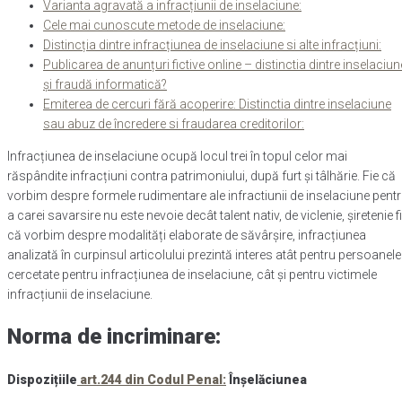
Varianta agravată a infracțiunii de inselaciune:
Cele mai cunoscute metode de inselaciune:
Distincția dintre infracțiunea de inselaciune si alte infracțiuni:
Publicarea de anunțuri fictive online – distinctia dintre inselaciun
și fraudă informatică?
Emiterea de cercuri fără acoperire: Distinctia dintre inselaciune
sau abuz de încredere si fraudarea creditorilor:
Infracțiunea de inselaciune ocupă locul trei în topul celor mai
răspândite infracțiuni contra patrimoniului, după furt și tâlhărie. Fie că
vorbim despre formele rudimentare ale infractiunii de inselaciune pent
a carei savarsire nu este nevoie decât talent nativ, de viclenie, şiretenie f
că vorbim despre modalități elaborate de săvârșire, infracțiunea
analizată în curpinsul articolului prezintă interes atât pentru persoanele
cercetate pentru infracțiunea de inselaciune, cât și pentru victimele
infracțiunii de inselaciune.
Norma de incriminare:
Dispozițiile
art.244 din Codul Penal:
Înșelăciunea