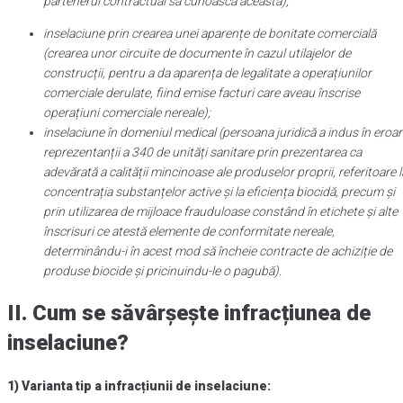
partenerul contractual să cunoască aceasta);
inselaciune prin crearea unei aparențe de bonitate comercială
(crearea unor circuite de documente în cazul utilajelor de
construcții, pentru a da aparența de legalitate a operațiunilor
comerciale derulate, fiind emise facturi care aveau înscrise
operațiuni comerciale nereale);
inselaciune în domeniul medical (persoana juridică a indus în eroa
reprezentanții a 340 de unități sanitare prin prezentarea ca
adevărată a calității mincinoase ale produselor proprii, referitoare l
concentrația substanțelor active și la eficiența biocidă, precum și
prin utilizarea de mijloace frauduloase constând în etichete și alte
înscrisuri ce atestă elemente de conformitate nereale,
determinându-i în acest mod să încheie contracte de achiziție de
produse biocide și pricinuindu-le o pagubă).
II. Cum se săvârșește infracțiunea de
inselaciune?
1) Varianta tip a infracțiunii de inselaciune: