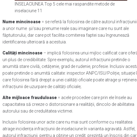
INSELACIUNEA.Top 5 cele mai raspandite metode de
inselaciune 11
Nume mincinoase
= se referă la folosirea de către autorul infracțiunii
a unor nume și/sau prenume reale sau imaginare care nu sunt ale
făptuitorului, dar care pot facilita comiterea faptei sau îngreunează
identificarea ulterioară a acestuia.
Calități mincinoase
– implică folosirea unui mijloc calificat care ofer
un plus de creidibilitate. Spre exemplu, autorul infracțiunii pretinde o
anumită stare civilă, cetățenie, grad de rudenie, profesie. Inclusiv acest
poate pretinde o anumită calitate: inspector ANPC/ISU/Poliție, situație 
care folosirea fără dreppt a unei calități oficiale poate atrage și reținer
infracțiunii de uzurpare de calități oficiale;
Alte mijloace frauduloase
= acele procedee care prin ele însele au
capacitatea să creeze o distorsionare a realității, dincolo de abilitatea
autorului sau de credulitatea victimei.
Inclusiv folosirea unor acte care nu mai sunt conforme cu realitatea
atrage incidența infracțiunii de inselaciune în varianta agravată. Astfel,
autorul infracțiunii, pentru a obține un credit, prezintă un înscris din ca