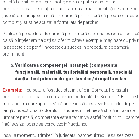
o astfel de situație singura soluție ce s-ar putea dispune ar fi
condamnarea, iar soluția de achitare nu ar mai fi posibilă de vreme ce
judecătorul ar aprecia încă din cameră preliminară că probatoriul este
complet și susține acuzația formulată de parchet.
Pentru că procedura de cameră preliminară este una extrem de tehnic
ca să o înțelegem haideți să oferim câteva exemple imaginare cu privir
la aspectele ce pot fii invocate cu succes în procedura de cameră
preliminară:
Verificarea competenței instanței: (competența
funcțională, materială, teritorială și personală, specială)
dacă ai fost prins cu droguri la volan / drogat la volan :
Exemplu:
inculpatul a fost depistat în trafic în Cornetu. Polițistul îl
conduce pe inculpat la o unitate medico-legală din Sectorul 1 București
motiv pentru care apreciază că ar trebui să sesizeze Parchetul de pe
lângă Judecătoria Sectorului 1 București. Trebuie să știi că în faza de
urmărire penală, competența este alternativă astfel încât primul parche
întâi sesizat poate să cerceteze infracțiunea.
Însă, la momentul trimiterii în judecată, parchetul trebuie să sesizeze