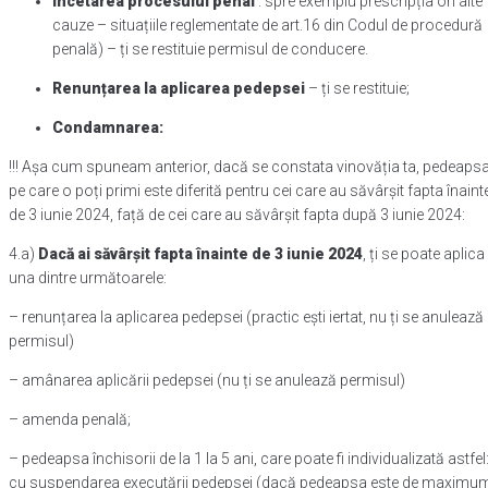
Încetarea procesului penal
: spre exemplu prescripția ori alte
cauze – situațiile reglementate de art.16 din Codul de procedură
penală) – ți se restituie permisul de conducere.
Renunțarea la aplicarea pedepsei
– ți se restituie;
Condamnarea:
!!! Așa cum spuneam anterior, dacă se constata vinovăția ta, pedeaps
pe care o poți primi este diferită pentru cei care au săvârșit fapta înaint
de 3 iunie 2024, față de cei care au săvârșit fapta după 3 iunie 2024:
4.a)
Dacă ai săvârșit fapta înainte de 3 iunie 2024
, ți se poate aplica
una dintre următoarele:
– renunțarea la aplicarea pedepsei (practic ești iertat, nu ți se anulează
permisul)
– amânarea aplicării pedepsei (nu ți se anulează permisul)
– amenda penală;
– pedeapsa închisorii de la 1 la 5 ani, care poate fi individualizată astfel
cu suspendarea executării pedepsei (dacă pedeapsa este de maximu