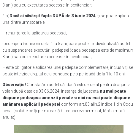
3 ani) sau cu executarea pedepsei în penitenciar;
4.b)
Dacă ai săvârșit fapta DUPĂ de 3 iunie 2024
, ți se poate aplica
una dintre următoarele:
– renunțarea la aplicarea pedepsei;
-pedeapsa închisorii de la 1 la 5 ani, care poate fi individualizată astfel:
cu suspendarea executării pedepsei (dacă pedeapsa este de maximu
3 ani) sau cu executarea pedepsei în penitenciar;
– este obligatorie aplicarea unei pedepse complementare, inclusiv ți se
poate interzice dreptul de a conduce pe o perioadă de la 1 la 10 ani.
Observație!
Constatăm astfel că, dacă ești cercetat pentru droguri la
volan după data de 03.06.2024, instanța de judecată
nu mai poate
dispune pedeapsa amenzii penale
și
nici nu mai poate dispune
amânarea aplicării pedepsei
conform art.83 alin.2 indice 1 din Codu
penal (soluție ce îți permitea să-ți recuperezi permisul, fără a mai fi
anulat).