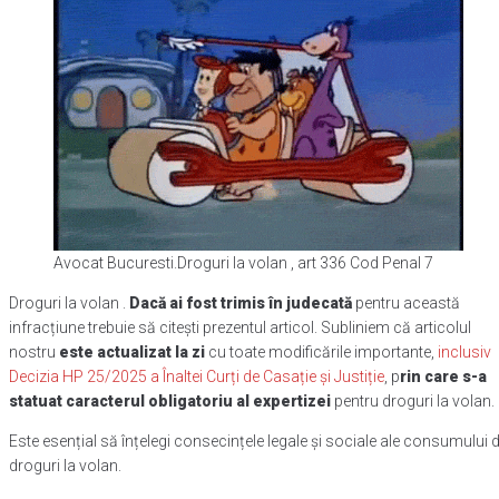
Avocat Bucuresti.Droguri la volan , art 336 Cod Penal 7
Droguri la volan .
Dacă ai fost trimis în judecată
pentru această
infracțiune trebuie să citești prezentul articol. Subliniem că articolul
nostru
este actualizat la zi
cu toate modificările importante,
inclusiv
Decizia HP 25/2025 a Înaltei Curți de Casație și Justiție
, p
rin care s-a
statuat caracterul obligatoriu al expertizei
pentru droguri la volan.
Este esențial să înțelegi consecințele legale și sociale ale consumului 
droguri la volan.