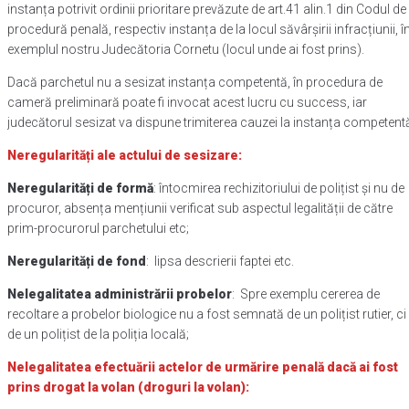
instanța potrivit ordinii prioritare prevăzute de art.41 alin.1 din Codul de
procedură penală, respectiv instanța de la locul săvârșirii infracțiunii, î
exemplul nostru Judecătoria Cornetu (locul unde ai fost prins).
Dacă parchetul nu a sesizat instanța competentă, în procedura de
cameră preliminară poate fi invocat acest lucru cu success, iar
judecătorul sesizat va dispune trimiterea cauzei la instanța competent
Neregularități ale actului de sesizare:
Neregularități de formă
: întocmirea rechizitoriului de polițist și nu de
procuror, absența mențiunii verificat sub aspectul legalității de către
prim-procurorul parchetului etc;
Neregularități de fond
: lipsa descrierii faptei etc.
Nelegalitatea administrării probelor
: Spre exemplu cererea de
recoltare a probelor biologice nu a fost semnată de un polițist rutier, ci
de un polițist de la poliția locală;
Nelegalitatea efectuării actelor de urmărire penală
dacă ai fost
prins drogat la volan (droguri la volan):