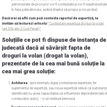
administrate de procuror vor fi contestate și vor fi readministrat
în fața judecătorului, având dreptul să propui și noi probe).
Dacă vrei să aflii cum poți contesta raportul de expertiză, te
invităm să lecturezi articolu
l
”Contestare expertiza droguri la volan
(art.336 alin.2 Cod Penal).”
Soluțiile ce pot fi dispuse de instanța de
judecată dacă ai săvârșit fapta de
droguri la volan (drogat la volan),
prezentate de la cea mai bună soluție la
cea mai grea soluție:
Achitarea
: spre exemplu după contestarea expertizei, fie
suplimentul de expertiză, sau noua expertiză relevă că substanț
identificată nu avea capacitatea să influențeze deprinderile tale d
conducător auto); – ți se restituie permisul