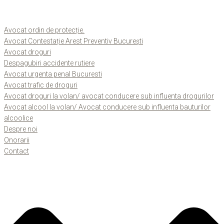
Avocat ordin de protecție.
Avocat Contestație Arest Preventiv București
Avocat droguri
Despagubiri accidente rutiere
Avocat urgenta penal Bucuresti
Avocat trafic de droguri
Avocat droguri la volan/ avocat conducere sub influenta drogurilor
Avocat alcool la volan/ Avocat conducere sub influenta bauturilor
alcoolice
Despre noi
Onorarii
Contact