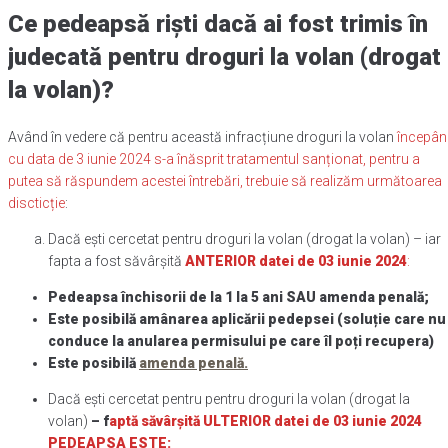
Ce pedeapsă riști dacă ai fost trimis în
judecată pentru droguri la volan (drogat
la volan)?
Având în vedere că pentru această infracțiune droguri la volan
începân
cu data de 3 iunie 2024 s-a înăsprit tratamentul sanționat, pentru a
putea să răspundem acestei întrebări, trebuie să realizăm următoarea
discticție
:
Dacă ești cercetat pentru droguri la volan (drogat la volan) – iar
fapta a fost săvârșită
ANTERIOR datei de 03 iunie 2024
:
Pedeapsa închisorii de la 1 la 5 ani SAU amenda penală;
Este posibilă amânarea aplicării pedepsei (soluție care nu
conduce la anularea permisului pe care îl poți recupera)
Este posibilă
amenda penală.
Dacă ești cercetat pentru pentru droguri la volan (drogat la
volan)
– f
aptă săvârșită ULTERIOR datei de 03 iunie 2024
PEDEAPSA ESTE: