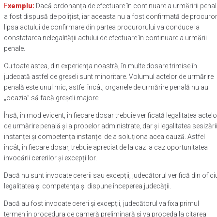
E
xemplu:
Dacă ordonanța de efectuare în continuare a urmăririi penal
a fost dispusă de polițist, iar aceasta nu a fost confirmată de procuror
lipsa actului de confirmare din partea procurorului va conduce la
constatarea nelegalității actului de efectuare în continuare a urmării
penale.
Cu toate astea, din experiența noastră, în multe dosare trimise în
judecată astfel de greșeli sunt minoritare. Volumul actelor de urmărire
penală este unul mic, astfel încât, organele de urmărire penală nu au
„ocazia” să facă greșeli majore.
Însă, în mod evident, în fiecare dosar trebuie verificată legalitatea actelo
de urmărire penală și a probelor administrate, dar și legalitatea sesizări
instanței și competența instanței de a soluționa acea cauză. Astfel
încât, în fiecare dosar, trebuie apreciat de la caz la caz oportunitatea
invocării cererilor și excepțiilor.
Dacă nu sunt invocate cererii sau excepții, judecătorul verifică din ofici
legalitatea și competența și dispune începerea judecății.
Dacă au fost invocate cereri și excepții, judecătorul va fixa primul
termen în procedura de cameră preliminară și va proceda la citarea