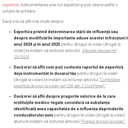
expertizei,
instrumentarea unei noi expertize și poți obține astfel o
soluție de achitare.
Dacă vrei să aflii mai multe despre:
Expertiza privind determinarea stării de influență sau
despre modificările importante aduse acestei infracțiuni 
anul 2024 și în anul 2025
pentru droguri la volan (drogat la
volan) te invităm să lecturezi articolul :
Efectele Deciziei HP
25/2025
Dacă vrei să aflii cum poți contesta raportul de expertiză
deja instrumentat în dosarul tău
pentru droguri la volan
(drogat la volan) te invităm să lecturezi articolul
”Contestare
expertiza droguri la volan (art.336 alin.2 Cod Penal).”
Dacă vrei să aflii despre pragurile valorice de la care
instituțiile medico-legale consideră că substanța
identificată avea capacitatea de a influența deprinderile
conducătorului auto
pentru droguri la volan (drogat la volan)
atunci te invităm să lecturezi articolul ‘
‘Praguri droguri la volan.”