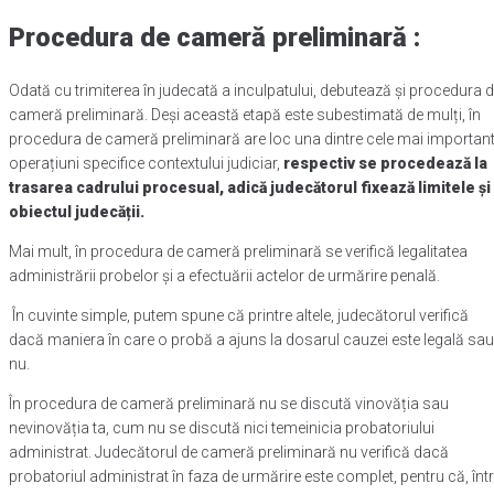
Procedura de cameră preliminară :
Odată cu trimiterea în judecată a inculpatului, debutează și procedura 
cameră preliminară. Deși această etapă este subestimată de mulți, în
procedura de cameră preliminară are loc una dintre cele mai importan
operațiuni specifice contextului judiciar,
respectiv se procedează la
trasarea cadrului procesual, adică judecătorul fixează limitele și
obiectul judecății.
Mai mult, în procedura de cameră preliminară se verifică legalitatea
administrării probelor și a efectuării actelor de urmărire penală.
În cuvinte simple, putem spune că printre altele, judecătorul verifică
dacă maniera în care o probă a ajuns la dosarul cauzei este legală sau
nu.
În procedura de cameră preliminară nu se discută vinovăția sau
nevinovăția ta, cum nu se discută nici temeinicia probatoriului
administrat. Judecătorul de cameră preliminară nu verifică dacă
probatoriul administrat în faza de urmărire este complet, pentru că, într