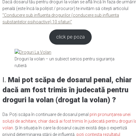
Dacă dosarul tău pentru droguri la volan se află încă în faza de urmări
penală (este încă la polițist / procuror) te invităm să citești articolul
”Conducere sub influenta drogurilor (conducere sub influenta
substantelor psihoactive).10 sfaturi”
click pe poza
Droguri la volan – un subiect serios pentru siguranța
rutieră
I.
Mai pot scăpa de dosarul penal, chiar
dacă am fost trimis în judecată pentru
droguri la volan (drogat la volan) ?
Da. Poți scăpa în continuare de dosarul penal
prin pronunțarea unei
soluții de achitare, chiar dacă ai fost trimis în judecată pentru droguri l
volan
. Și în situația în care la dosarul cauzei există deja o expertiză
privind determinarea stării de influență,
poți contesta rezultatul