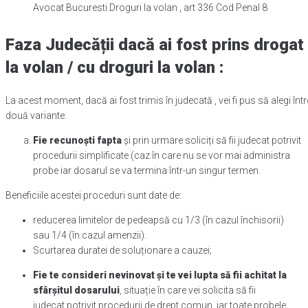
Avocat Bucuresti.Droguri la volan , art 336 Cod Penal 8
Faza Judecății
dacă ai fost prins drogat
la volan / cu droguri la volan :
La acest moment, dacă ai fost trimis în judecată , vei fi pus să alegi într
două variante:
Fie recunoști fapta
și prin urmare soliciți să fii judecat potrivit
procedurii simplificate (caz în care nu se vor mai administra
probe iar dosarul se va termina într-un singur termen.
Beneficiile acestei proceduri sunt date de:
reducerea limitelor de pedeapsă cu 1/3 (în cazul închisorii)
sau 1/4 (în cazul amenzii).
Scurtarea duratei de soluționare a cauzei;
Fie te consideri nevinovat și te vei lupta să fii achitat la
sfârșitul dosarului
, situație în care vei solicita să fii
judecat potrivit procedurii de drept comun, iar toate probele