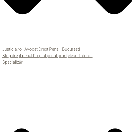
Justicia.ro | Avocat Drept Penal | Bucuresti
Blog drept penal.Dreptul penal pe înțelesul tuturor.
Specializări