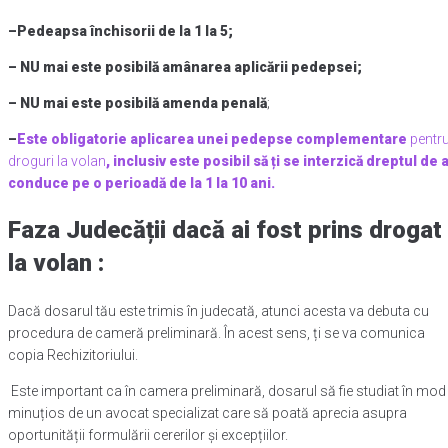
–
Pedeapsa închisorii de la 1 la 5;
– NU mai este posibilă amânarea aplicării pedepsei;
– NU mai este posibilă amenda penală
;
–
Este obligatorie aplicarea unei pedepse complementare
pentr
droguri la volan
, inclusiv este posibil să ți se interzică dreptul de 
conduce pe o perioadă de la 1 la 10 ani
.
Faza Judecății
dacă ai fost prins drogat
la volan :
Dacă dosarul tău este trimis în judecată, atunci acesta va debuta cu
procedura de cameră preliminară. În acest sens, ți se va comunica
copia Rechizitoriului.
Este important ca în camera preliminară, dosarul să fie studiat în mod
minuțios de un avocat specializat care să poată aprecia asupra
oportunității formulării cererilor și excepțiilor.