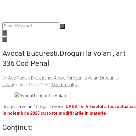
Enter
Keyword
Avocat Bucuresti.Droguri la volan , art
336 Cod Penal
By
Ada Radu
In
Drept penal
,
Alcool/Droguri la volan
,
Droguri la
volan
Posted
04/01/2024
0 Comment(s)
Droguri la volan / drogat la volan
UPDATE: Articolul a fost actualiza
în noiembrie 2025 cu toate modificările în materie
.
Conținut: