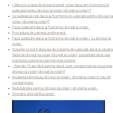
I. Mai pot scăpa de dosarul penal, chiar dacă am fost trimis în
judecată pentru droguri la volan (drogat la volan) ?
Ce pedeapsă riști dacă ai fost trimis în judecată pentru droguri la
volan (drogat la volan)?
Faza Judecății dacă ai fost prins drogat la volan :
Procedura de cameră preliminară :
Faza Judecății dacă ai fost prins drogat la volan / cu droguri la
volan :
Soluțiile ce pot fi dispuse de instanța de judecată dacă ai săvârși
fapta de droguri la volan (drogat la volan), prezentate de la cea
mai bună soluție la cea mai grea soluție:
. Rămân 10 ani fără permis dacă sunt condamnat pe noua lege
droguri la volan (drogat la volan)?
Anularea permisului droguri la volan / drogat la volan în caz de
condamnare:
Redobândire permis droguri la volan / drogat la volan :
Onorariu avocat București :