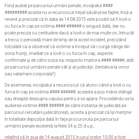
Fiind audiat pe parcursul urmării penale, inculpatul ####
######### acesta nu a recunoscut iniţial săvârşirea faptei, însă a
revenit şi precizat că în data de 14.08.2015 este posibil să fi lovit-o
cu furca în cap pe victima #### ###### o singură dată, dar nu
poate preciza cu certitudine dacă a lovit-o de mai multe ori, întrucât
a trecui o perioadă mare de timp de la acest incident, precizând
totodată că a observat că victimei a început să-i curgă sânge din
zona frunţii, imediat ce a lovit-o cu furca în cap, aspecte
confirmate şi de către soţia sa, respectiv martora #### #####, atât
pe parcursul urmăririi penale cât şi al judecăţii. (tentativa la omor
sau vatamare corporala?)
De asemenea, inculpatul a recunoscut că atunci când a lovit-o cu
furca în cap pe victima #### ######, aceasta a pus mâna stângă
sau dreaptă deasupra capului pentru a se apăra. Procedându-se la
audierea victimei #### ###### de către instanţa de judecată pe
parcursul cercetării judecătoreşti, acesta a precizat că îşi menţine
în totalitate depoziţia dată în faţa procurorului pe parcursul
urmăririi penale existentă la filele 24 şi 25 d.u.p.,
relatînd că în ziua de 14 august 2015 în jurul orelor 10,00 a fost