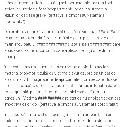
stângă (membrul toracic stâng anteobrahiopalmară) i-a fost
strivit, iar, ulterior, a fost îndepărtat chirurgical ca urmare a
leziunilor osoase grave. (tentativa la omor sau vatamare
corporala?)
Din probele administrate în cauză rezultă că victima #### ###### a
reuşit totuşi să prindă furca cu mâinile şi cu greu i-a tras-o din
mâini inculpatului #### ######### şi soţiei sale #### ##### care
apucase şi ea de furcă, după care a plecat pe uliţă spre drumul
principal,
în direcţia casei sale, iar cei doi au rămas acolo. Din acelaşi
material probator rezultă că victima a avut asupra sa un băţ de
aproximativ 1 m şi grosime de aproximativ 1 cm pe care îl luase
pentru a se apăra de câini, iar acest băţ a rămas în locul în care a
fost agresată, pentru că cel mai probabil a căzut în timpul
agresiunii. Victima #### ###### a relatat că nu a folosit acest băţ
împotriva celor doi, (tentativa la omor sau vatamare corporala?)
în sensul că nu i-a lovit cu acesta şi nici nu i-a ameninţat, nici
măcar nu a apucat să se apere cu el. Probele administrate pe