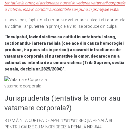
tentativa la omor, el actioneaza numai in vederea vatamarii corporale
a victimei, insa in conditii susceptibile sa-i puna in primejdie viata.
In acest caz, faptuitorul urmareste vatamarea integritatii corporale
a victimei, iar punerea in primejdie a vietii se produce din culpa.
‘’Inculpatul, lovind victima cu cutitul in antebratul stang,
sectionandu-i artera radiala (cee ace din cauza hemorogiei
produse, i-a pus viata in pericol) a savarsit infractiunea de
vatamare corporala si nu tentative la omor, deoarece nu a
actionat cu intentia de a omora victima (Trib Suprem, sectia
penala, decizia nr.2825/2004)”.
vatamare corporala
Jurisprudenta (tentativa la omor sau
vatamare corporala?)
R O M Â N I A CURTEA DE APEL ####### SECŢIA PENALĂ ŞI
PENTRU CAUZE CU MINORI DECIZIA PENALĂ NR. ###