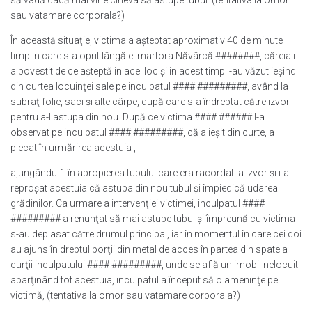
să vadă dacă mai vine cineva să astupe tubul. (tentativa la omor
sau vatamare corporala?)
În această situaţie, victima a aşteptat aproximativ 40 de minute
timp in care s-a oprit lângă el martora Năvârcă ########, căreia i-
a povestit de ce aşteptă in acel loc şi in acest timp l-au văzut ieşind
din curtea locuinţei sale pe inculpatul #### #########, având la
subraţ folie, saci şi alte cârpe, după care s-a îndreptat către izvor
pentru a-l astupa din nou. După ce victima #### ###### l-a
observat pe inculpatul #### #########, că a ieşit din curte, a
plecat în urmărirea acestuia ,
ajungându-1 în apropierea tubului care era racordat la izvor şi i-a
reproşat acestuia că astupa din nou tubul şi împiedică udarea
grădinilor. Ca urmare a intervenţiei victimei, inculpatul ####
######### a renunţat să mai astupe tubul şi împreună cu victima
s-au deplasat către drumul principal, iar în momentul în care cei doi
au ajuns în dreptul porţii din metal de acces în partea din spate a
curţii inculpatului #### #########, unde se află un imobil nelocuit
aparţinând tot acestuia, inculpatul a început să o ameninţe pe
victimă, (tentativa la omor sau vatamare corporala?)