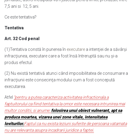
7,5 ani si 12, 5 ani.
Ce este tentativa?
Tentativa
Art. 32 Cod penal
(1)Tentativa constă în punerea în
executare
a intenţiei de a săvârşi
infracţiunea, executare care a fost însă întreruptă sau nu şi-a
produs efectul.
(2) Nu există tentativă atunci când imposibilitatea de consumare a
infracţiunii este consecinţa modului cum a fost concepută
executarea.
Atfel
‘’pentru a putea caracteriza activitatea infractionala a
faptuitorului ca fiind tentativa la omor este necesara intrunirea mai
multor conditii, si anume:
folosirea unui obiect vulnerant, apt sa
produca moartea, vizarea unei zone vitale, intensitatea
loviturilor.
Faptul ca nu exista leziuni suferite de persoana vatamata
nu are relevanta asupra incadrarii juridice a faptei.