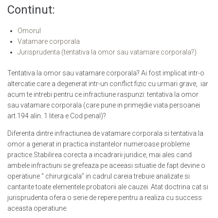
Continut:
Omorul
Vatamare corporala
Jurisprudenta (tentativa la omor sau vatamare corporala?)
Tentativa la omor sau vatamare corporala? Ai fost implicat intr-o
altercatie care a degenerat intr-un conflict fizic cu urmari grave, iar
acum te intrebi pentru ce infractiune raspunzi: tentativa la omor
sau vatamare corporala (care pune in primejdie viata persoanei
art.194 alin. 1 litera e Cod penal)?
Diferenta dintre infractiunea de vatamare corporala si tentativa la
omor a generat in practica instantelor numeroase probleme
practice.Stabilirea corecta a incadrarii juridice, mai ales cand
ambele infractiuni se grefeaza pe aceeasi situatie de fapt devine o
operatiune ‘’ chirurgicala’’ in cadrul careia trebuie analizate si
cantarite toate elementele probatorii ale cauzei. Atat doctrina cat si
jurisprudenta ofera o serie de repere pentru a realiza cu success
aceasta operatiune.