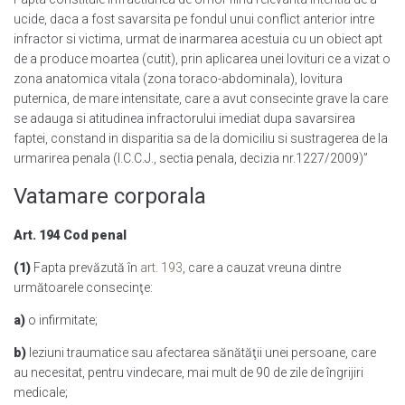
ucide, daca a fost savarsita pe fondul unui conflict anterior intre
infractor si victima, urmat de inarmarea acestuia cu un obiect apt
de a produce moartea (cutit), prin aplicarea unei lovituri ce a vizat o
zona anatomica vitala (zona toraco-abdominala), lovitura
puternica, de mare intensitate, care a avut consecinte grave la care
se adauga si atitudinea infractorului imediat dupa savarsirea
faptei, constand in disparitia sa de la domiciliu si sustragerea de la
urmarirea penala (I.C.C.J., sectia penala, decizia nr.1227/2009)”
Vatamare corporala
Art. 194 Cod penal
(1)
Fapta prevăzută în
art. 193
, care a cauzat vreuna dintre
următoarele consecinţe:
a)
o infirmitate;
b)
leziuni traumatice sau afectarea sănătăţii unei persoane, care
au necesitat, pentru vindecare, mai mult de 90 de zile de îngrijiri
medicale;