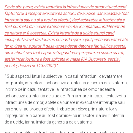
Pe de alta parte, exista tentativa la infractiunea de omor atunci cand
faptuitorul a inceput executarea actiunii de a ucise, dar aceasta a fost
intrerupta sau nu si-a produs efectul, deci activtatea infractionala a
fost curmata din cauze exterioare vointei inculpatului, indiferent de
ce natura ar fi aceastea. Exista intentia de a ucide atunci cand
inculpatul a lovit de doua ori cu barda spre capul persoanei vatamate,
iar lovirea nu a putut fi desavarsita decat datorita faptului ca acesta,
din instinct si-a ferit capul, retragandu-se pe spate cu scaun cu tot,
astfel incat lovitura a fost aplicata in masa (CA Bucuresti, sectia I
penala, decizia nr.113/2002).’’
‘’ Sub aspectul laturii subiective, in cazul infractiunii de vatamare
corporala, infractorul actioneaza cu intentia generala de a vatama,
in timp ce in cazul tentativei la infractiunea de omor aceasta
actioneaza cu intentia de a ucide. Prin urmare, in cazul tentativei la
infractiunea de omor, actele de punere in executare intrerupte sau
care nu si-au produs efectul trebuie sa releve-prin natura lor si
imprejurarile in care au fost comise- ca infractorul a avut intentia
de a ucide, iar nu imtentia generala de a vatama.
Fapta constituie infractiunea de omor fiind relevanta intentia de a