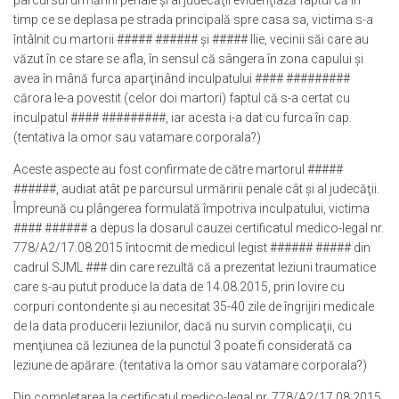
parcursul urmăririi penale şi al judecăţii evidenţiază faptul că în
timp ce se deplasa pe strada principală spre casa sa, victima s-a
întâlnit cu martorii ##### ###### şi ##### IIie, vecinii săi care au
văzut în ce stare se afla, în sensul că sângera în zona capului şi
avea în mână furca aparţinând inculpatului #### #########
cărora le-a povestit (celor doi martori) faptul că s-a certat cu
inculpatul #### #########, iar acesta i-a dat cu furca în cap.
(tentativa la omor sau vatamare corporala?)
Aceste aspecte au fost confirmate de către martorul #####
######, audiat atât pe parcursul urmăririi penale cât şi al judecăţii.
Împreună cu plângerea formulată împotriva inculpatului, victima
#### ###### a depus la dosarul cauzei certificatul medico-legal nr.
778/A2/17.08.2015 întocmit de medicul legist ###### ##### din
cadrul SJML ### din care rezultă că a prezentat leziuni traumatice
care s-au putut produce la data de 14.08.2015, prin lovire cu
corpuri contondente şi au necesitat 35-40 zile de îngrijiri medicale
de la data producerii leziunilor, dacă nu survin complicaţii, cu
menţiunea că leziunea de la punctul 3 poate fi considerată ca
leziune de apărare. (tentativa la omor sau vatamare corporala?)
Din completarea la certificatul medico-legal nr. 778/A2/17.08.2015