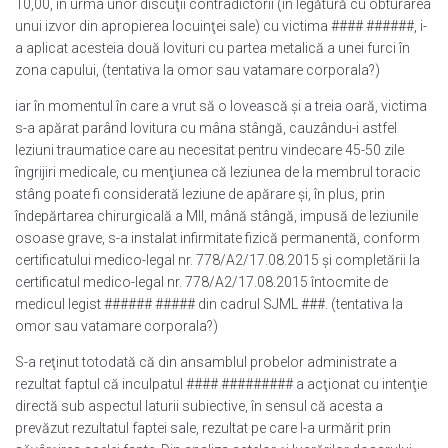
10,00, în urma unor discuţii contradictorii (în legătură cu obturarea
unui izvor din apropierea locuinţei sale) cu victima #### ######, i-
a aplicat acesteia două lovituri cu partea metalică a unei furci în
zona capului, (tentativa la omor sau vatamare corporala?)
iar în momentul în care a vrut să o lovească şi a treia oară, victima
s-a apărat parând lovitura cu mâna stângă, cauzându-i astfel
leziuni traumatice care au necesitat pentru vindecare 45-50 zile
îngrijiri medicale, cu menţiunea că leziunea de la membrul toracic
stâng poate fi considerată leziune de apărare şi, în plus, prin
îndepărtarea chirurgicală a MII, mână stângă, impusă de leziunile
osoase grave, s-a instalat infirmitate fizică permanentă, conform
certificatului medico-legal nr. 778/A2/17.08.2015 şi completării la
certificatul medico-legal nr. 778/A2/17.08.2015 întocmite de
medicul legist ###### ##### din cadrul SJML ###. (tentativa la
omor sau vatamare corporala?)
S-a reţinut totodată că din ansamblul probelor administrate a
rezultat faptul că inculpatul #### ######### a acţionat cu intenţie
directă sub aspectul laturii subiective, în sensul că acesta a
prevăzut rezultatul faptei sale, rezultat pe care l-a urmărit prin