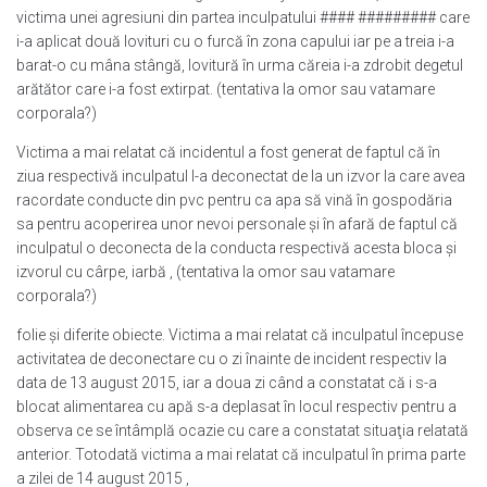
victima unei agresiuni din partea inculpatului #### ######### care
i-a aplicat două lovituri cu o furcă în zona capului iar pe a treia i-a
barat-o cu mâna stângă, lovitură în urma căreia i-a zdrobit degetul
arătător care i-a fost extirpat. (tentativa la omor sau vatamare
corporala?)
Victima a mai relatat că incidentul a fost generat de faptul că în
ziua respectivă inculpatul l-a deconectat de la un izvor la care avea
racordate conducte din pvc pentru ca apa să vină în gospodăria
sa pentru acoperirea unor nevoi personale şi în afară de faptul că
inculpatul o deconecta de la conducta respectivă acesta bloca şi
izvorul cu cârpe, iarbă , (tentativa la omor sau vatamare
corporala?)
folie şi diferite obiecte. Victima a mai relatat că inculpatul începuse
activitatea de deconectare cu o zi înainte de incident respectiv la
data de 13 august 2015, iar a doua zi când a constatat că i s-a
blocat alimentarea cu apă s-a deplasat în locul respectiv pentru a
observa ce se întâmplă ocazie cu care a constatat situaţia relatată
anterior. Totodată victima a mai relatat că inculpatul în prima parte
a zilei de 14 august 2015 ,