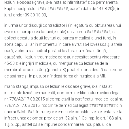
leziunile osoase grave, s-a instalat infirmitate fizică permanentă.
Fapta inculpatului #### #########, care în data de 14.08.20]5, în
jurul orelor 09,30-10,00,
în urma unor discuţii contradictorii (în legătură cu obturarea unui
izvor din apropierea locuinţei sale) cu victima #### ######, i-a
aplicat acestuia două lovituri cu partea metalică a unei furci, în
zona capului, iar în momentul în care a vrut să-l lovească şi a treia
oară, victima s-a apărat parând lovitura cu mâna stângă,
cauzându-i leziuni traumatice care au necesitat pentru vindecare
45-50 zile îngrijiri medicale, cu menţiunea că leziunea de la
membrul toracic stâng (punctul 3) poate fi considerată ca leziune
de apărare şi, în plus, prin îndepărtarea chirurgicală a MII,
mână stângă, impusă de leziunile osoase grave, s-a instalat
infirmitate fizică permanentă, conform certificatului medico-legal
nr. 778/A2/17.08.2015 şi completării la certificatul medico-legal nr.
778/A2/17.08.2015 întocmite de medicul legist ###### ##### din
cadrai SJML ###. întruneşte elementele constitutive ale tentativei la
infracţiunea de omor, prev. de art. 32 alin. 1 Cp, rap. la art. 188 alin.
1 şi 2 Cp., astfel că se impune condamnarea inculpatului ca