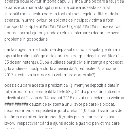
aceasta două lovituri în zona capului şi încă una pe care a reuşit să
o pareze cu mâna stângă şi în urma căreia aceasta i-a fost
zdrobită motiv pentru care i-a fost extirpat degetul arătător de la
aceasta. În urma loviturilor aplicate de inculpat victima a fost
transportă la Spitalul ######## de Urgenţă ####### unde i-a fost
acordat primul ajutor şi unde a refuzat internarea deoarece avea
probleme în gospodărie ,
dar la sugestia medicului s-a deplasat din nou la spital pentru a fi
operat la mâna stânga de la care i s-a extirpat degetul arătător (fila
35 dosar instanţă). După audierea părţii civile, instanţa a procedat
şi la audierea inculpatului la aceeaşi dată, respectiv 19 ianuarie
2017, (tentativa la omor sau vatamare corporala?)
ocazie cu care acesta a precizat că ‚îşi menţine depoziţia dată în
faţa procurorului existentă la filele 53 şi 54 d.u.p. relatând că este
adevărat că în ziua de 14 august 2015 a avut un incident cu victima
#### ###### cauzat de existenţa unui izvor pe care l-a blocat,
deoarece în ziua respectivă în jurul orelor 11,00 când s-a întors de
la câmp a găsit curtea inundată ,motiv pentru care s– deplasat la
izvorul respectiv,iar când a ajuns acolo a găsit-o pe victimă care