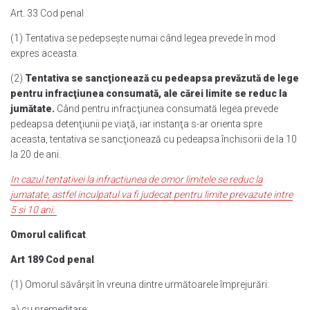
Art. 33 Cod penal
(1) Tentativa se pedepseşte numai când legea prevede în mod
expres aceasta.
(2)
Tentativa se sancţionează cu pedeapsa prevăzută de lege
pentru infracţiunea consumată, ale cărei limite se reduc la
jumătate.
Când pentru infracţiunea consumată legea prevede
pedeapsa detenţiunii pe viaţă, iar instanţa s-ar orienta spre
aceasta, tentativa se sancţionează cu pedeapsa închisorii de la 10
la 20 de ani.
In cazul tentativei la infractiunea de omor limitele se reduc la
jumatate, astfel inculpatul va fi judecat pentru limite prevazute intre
5 si 10 ani.
Omorul calificat
Art 189 Cod penal
(1) Omorul săvârşit în vreuna dintre următoarele împrejurări:
a) cu premeditare;