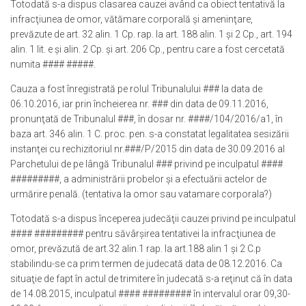
Totodată s-a dispus clasarea cauzei având ca obiect tentativă la
infracţiunea de omor, vătămare corporală şi ameninţare,
prevăzute de art. 32 alin. 1 Cp. rap. la art. 188 alin. 1 şi 2 Cp., art. 194
alin. 1 lit. e şi alin. 2 Cp. şi art. 206 Cp., pentru care a fost cercetată
numita #### #####.
Cauza a fost înregistrată pe rolul Tribunalului ### la data de
06.10.2016, iar prin încheierea nr. ### din data de 09.11.2016,
pronunţată de Tribunalul ###, în dosar nr. ####/104/2016/a1, în
baza art. 346 alin. 1 C. proc. pen. s-a constatat legalitatea sesizării
instanţei cu rechizitoriul nr.###/P/2015 din data de 30.09.2016 al
Parchetului de pe lângă Tribunalul ### privind pe inculpatul ####
#########, a administrării probelor şi a efectuării actelor de
urmărire penală. (tentativa la omor sau vatamare corporala?)
Totodată s-a dispus începerea judecăţii cauzei privind pe inculpatul
#### ######### pentru săvârşirea tentativei la infracţiunea de
omor, prevăzută de art.32 alin.1 rap. la art.188 alin 1 şi 2 C.p
stabilindu-se ca prim termen de judecată data de 08.12.2016. Ca
situaţie de fapt în actul de trimitere în judecată s-a reţinut că în data
de 14.08.2015, inculpatul #### ######### în intervalul orar 09,30-