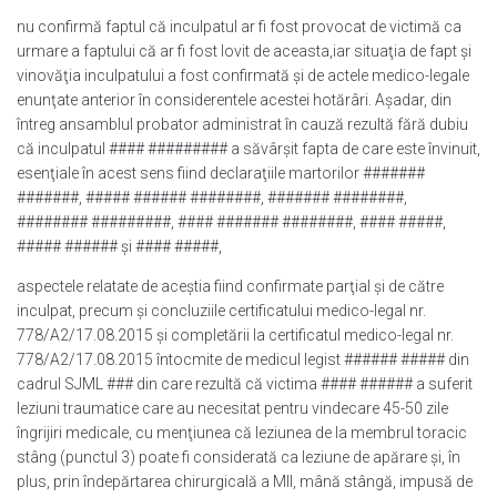
nu confirmă faptul că inculpatul ar fi fost provocat de victimă ca
urmare a faptului că ar fi fost lovit de aceasta,iar situaţia de fapt şi
vinovăţia inculpatului a fost confirmată şi de actele medico-legale
enunţate anterior în considerentele acestei hotărâri. Aşadar, din
întreg ansamblul probator administrat în cauză rezultă fără dubiu
că inculpatul #### ######### a săvârşit fapta de care este învinuit,
esenţiale în acest sens fiind declaraţiile martorilor #######
#######, ##### ###### ########, ####### ########,
######## #########, #### ####### ########, #### #####,
##### ###### şi #### #####,
aspectele relatate de aceştia fiind confirmate parţial şi de către
inculpat, precum şi concluziile certificatului medico-legal nr.
778/A2/17.08.2015 şi completării la certificatul medico-legal nr.
778/A2/17.08.2015 întocmite de medicul legist ###### ##### din
cadrul SJML ### din care rezultă că victima #### ###### a suferit
leziuni traumatice care au necesitat pentru vindecare 45-50 zile
îngrijiri medicale, cu menţiunea că leziunea de la membrul toracic
stâng (punctul 3) poate fi considerată ca leziune de apărare şi, în
plus, prin îndepărtarea chirurgicală a MII, mână stângă, impusă de