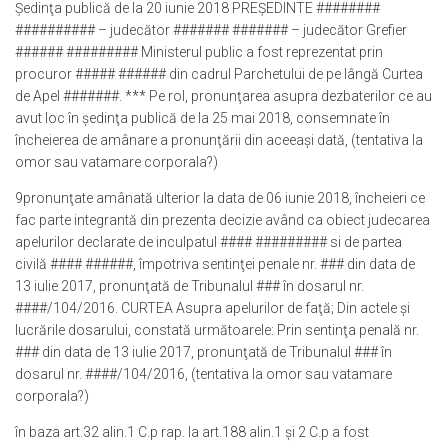
Şedinţa publică de la 20 iunie 2018 PREŞEDINTE ########
########## – judecător ####### ####### – judecător Grefier
###### ######### Ministerul public a fost reprezentat prin
procuror ##### ###### din cadrul Parchetului de pe lângă Curtea
de Apel #######. *** Pe rol, pronunţarea asupra dezbaterilor ce au
avut loc în şedinţa publică de la 25 mai 2018, consemnate în
încheierea de amânare a pronunţării din aceeaşi dată, (tentativa la
omor sau vatamare corporala?)
9pronunţate amânată ulterior la data de 06 iunie 2018, încheieri ce
fac parte integrantă din prezenta decizie având ca obiect judecarea
apelurilor declarate de inculpatul #### ######### si de partea
civilă #### ######, împotriva sentinţei penale nr. ### din data de
13 iulie 2017, pronunţată de Tribunalul ### în dosarul nr.
####/104/2016. CURTEA Asupra apelurilor de faţă; Din actele şi
lucrările dosarului, constată următoarele: Prin sentinţa penală nr.
### din data de 13 iulie 2017, pronunţată de Tribunalul ### în
dosarul nr. ####/104/2016, (tentativa la omor sau vatamare
corporala?)
în baza art.32 alin.1 C.p rap. la art.188 alin.1 şi 2 C.p a fost