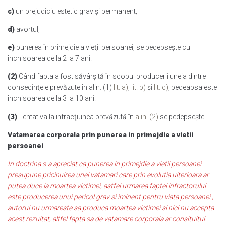
c)
un prejudiciu estetic grav şi permanent;
d)
avortul;
e)
punerea în primejdie a vieţii persoanei, se pedepseşte cu
închisoarea de la 2 la 7 ani.
(2)
Când fapta a fost săvârşită în scopul producerii uneia dintre
consecinţele prevăzute în alin. (1)
lit. a)
,
lit. b)
şi
lit. c)
, pedeapsa este
închisoarea de la 3 la 10 ani.
(
3)
Tentativa la infracţiunea prevăzută în
alin. (2)
se pedepseşte.
Vatamarea corporala prin punerea in primejdie a vietii
persoanei
In doctrina s-a apreciat ca punerea in primejdie a vietii persoanei
presupune pricinuirea unei vatamari care prin evolutia ulterioara ar
putea duce la moartea victimei, astfel urmarea faptei infractorului
este producerea unui pericol grav si iminent pentru viata persoanei ,
autorul nu urmareste sa produca moartea victimei si nici nu accepta
acest rezultat, altfel fapta sa de vatamare corporala ar consituitui