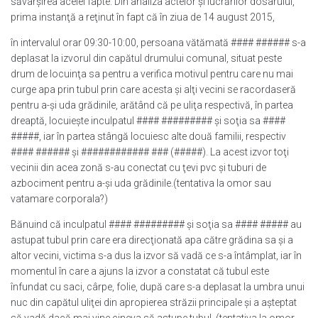
săvârşirea acelei fapte. Din analiza actelor şi lucrărilor dosarului,
prima instanţă a reţinut în fapt că în ziua de 14 august 2015,
în intervalul orar 09:30-10:00, persoana vătămată #### ###### s-a
deplasat la izvorul din capătul drumului comunal, situat peste
drum de locuinţa sa pentru a verifica motivul pentru care nu mai
curge apa prin tubul prin care acesta şi alţi vecini se racordaseră
pentru a-şi uda grădinile, arătând că pe uliţa respectivă, în partea
dreaptă, locuieşte inculpatul #### ######### şi soţia sa ####
#####, iar în partea stângă locuiesc alte două familii, respectiv
#### ###### şi ############ ### (#####). La acest izvor toţi
vecinii din acea zonă s-au conectat cu ţevi pvc şi tuburi de
azbociment pentru a-şi uda grădinile.(tentativa la omor sau
vatamare corporala?)
Bănuind că inculpatul #### ######### şi soţia sa #### ##### au
astupat tubul prin care era direcţionată apa către grădina sa şi a
altor vecini, victima s-a dus la izvor să vadă ce s-a întâmplat, iar în
momentul în care a ajuns la izvor a constatat că tubul este
înfundat cu saci, cârpe, folie, după care s-a deplasat la umbra unui
nuc din capătul uliţei din apropierea străzii principale şi a aşteptat