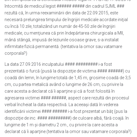
întocmită de medicul legist ###### ##### din cadrul SJML ###
rezultă că, în urma reexaminării din data de 22.09.2015, este
necesară prelungirea timpului de îngrijiri medicale acordate iniţial
cu încă 10 zile, totalizând un număr de 45-50 zile de îngrijiri
medicale, cu menţiunea că prin îndepărtarea chirurgicala a MII,
mână stângă, impusă de leziunile osoase grave, s-a instalat
infirmitate fizică permanentă. (tentativa la omor sau vatamare
corporala?)
La data 27.09.2016 inculpatului #### ######### i-a fost
prezentată o furcă (pusă la dispoziţie de victima #### ######) cu
coadă din lemn, în lungime totală de 1,45 m, grosime coadă de 3,5
cm, cu partea metalică având o lungime de 26 cm, cu privire la
care acesta a declarat că îi aparţine şi că a fost folosită în
agresarea victimei #### ######, aspect care rezultă din procesul
verbal încheiat la data respectivă. La aceeaşi dată în vederea
identificării victimei #### ###### i-a fost prezentat un băţ (pus la
dispoziţie de inc. #### #########) de culoare albă, fără coajă. în
lungime de 1 m şi diametru 2 cm., cu privire la care acesta a
declarat că îi aparţine.(tentativa la omor sau vatamare corporala?)