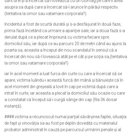
sărit la el şi a încercat să-l lovească cu un ciomag pe care îl avea
asupra sa după care a încercat să-l arunce în pârâul respectiv.
(tentativa la omor sau vatamare corporala?)
Incidentul a fost de scurtă durată şi s-a desfăşurat în două faze,
prima fază încetând ca urmare a apariţiei sale, iar a doua fază s-a
derulat după ce a plecat împreună cu victima fiecare spre
domiciliul său, iar după ce au parcurs 20 de metri când au ajuns la
poarta sa, aceasta a început din nou scandalul în sensul că a
încercat din nou să-l lovească atât pe el cât şi pe soţia sa,(tentativa
la omor sau vatamare corporala?)
iar în acel moment a luat furca din curte cu care a încercat să se
apare, victima luându-i această furcă din mână şi bănuieşte că în
acel moment din greşeală a lovit în cap pe victimă după care a
intrat în curte, iar aceasta a plecat la domiciliul său ocazie cu care
a constatat că început să-i curgă sânge din cap (fila 36 dosar
instanţă).
#### victima a recunoscut numai parţial săvârşirea faptei, situaţia
de fapt şi vinovăţia sa au fost pe deplin dovedită cu materialul
probator administrat în cauză pe parcursul urmăririi penale şi al