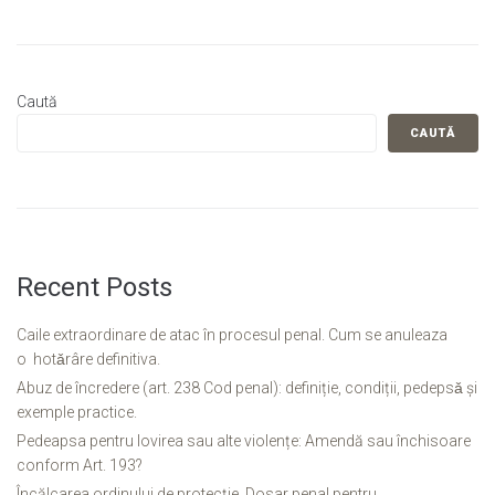
Caută
CAUTĂ
Recent Posts
Caile extraordinare de atac în procesul penal. Cum se anuleaza
o hotǎrâre definitiva.
Abuz de încredere (art. 238 Cod penal): definiție, condiții, pedepsǎ și
exemple practice.
Pedeapsa pentru lovirea sau alte violențe: Amendă sau închisoare
conform Art. 193?
Încălcarea ordinului de protecție. Dosar penal pentru