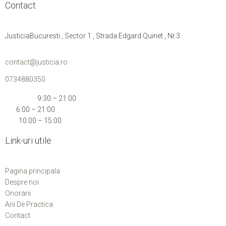
Contact
JusticiaBucuresti , Sector 1 , Strada Edgard Quinet , Nr.3
contact@justicia.ro
0734880350
Mon-Thu:
9:30 – 21:00
Fri:
6:00 – 21:00
Sat:
10:00 – 15:00
Link-uri utile
Pagina principala
Despre noi
Onorarii
Arii De Practica
Contact