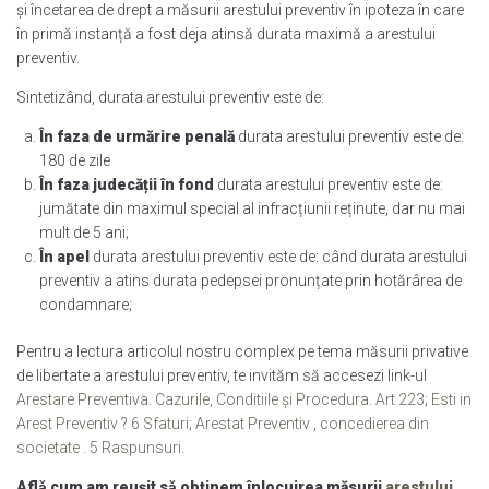
și încetarea de drept a măsurii arestului preventiv în ipoteza în care
în primă instanță a fost deja atinsă durata maximă a arestului
preventiv.
Sintetizând, durata arestului preventiv este de:
În faza de urmărire penală
durata arestului preventiv este de:
180 de zile
În faza judecății în fond
durata arestului preventiv este de:
jumătate din maximul special al infracțiunii reținute, dar nu mai
mult de 5 ani;
În apel
durata arestului preventiv este de: când durata arestului
preventiv a atins durata pedepsei pronunțate prin hotărârea de
condamnare;
Pentru a lectura articolul nostru complex pe tema măsurii privative
de libertate a arestului preventiv, te invităm să accesezi link-ul
Arestare Preventiva. Cazurile, Conditiile și Procedura. Art 223
;
Esti in
Arest Preventiv ? 6 Sfaturi
;
Arestat Preventiv , concedierea din
societate . 5 Raspunsuri
.
Aflǎ cum am reușit sǎ obținem înlocuirea măsurii
arestului