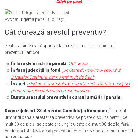
Click pe pozǎ
Avocat urgenta penal București
Cât durează arestul preventiv?
Pentru a sintetiza răspunsul la întrebarea ce face obiectul
prezentului articol:
În faza de urmărire penală
:
180 de zile.
În faza judecății în fond
:
jumătate din maximul special al
infracțiunii reținute, dar nu mai mult de 5 ani;
În apel
:
când durata arestului preventiv a atins durata pedepsei
pronunțate prin hotărârea de condamnare
Durata arestului preventiv în cursul urmăririi penale:
Dispozițiile art.23 alin.5 din Constituția României
„În cursul
urmăririi penale arestarea preventivă se poate dispune pentru cel
mult 30 de zile şi se poate prelungi cu câte cel mult 30 de zile, fără
ca durata totală să depăşească un termen rezonabil, şi nu mai mult
de 180 de zile
”