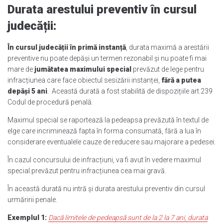
Durata arestului preventiv în cursul
judecății:
În cursul judecății în primă instanță
, durata maximă a arestării
preventive nu poate depăși un termen rezonabil și nu poate fi mai
mare de
jumătatea maximului special
prevăzut de lege pentru
infracțiunea care face obiectul sesizării instanței,
fără a putea
depăși 5 ani
. Această durată a fost stabilită de dispozițiile art.239
Codul de procedură penală.
Maximul special se raportează la pedeapsa prevăzută în textul de
elge care incriminează fapta în forma consumată, fără a lua în
considerare eventualele cauze de reducere sau majorare a pedesei.
În cazul concursului de infracțiuni, va fi avut în vedere maximul
special prevăzut pentru infracțiunea cea mai gravă.
În această durată nu intră și durata arestului preventiv din cursul
urmăririi penale.
Exemplul 1:
Dacă limitele de pedeapsă sunt de la 2 la 7 ani, durata