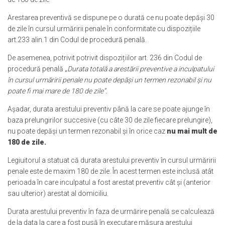
Arestarea preventivă se dispune pe o durată ce nu poate depăși 30
de zile în cursul urmăririi penale în conformitate cu dispozițiile
art.233 alin.1 din Codul de procedură penală.
De asemenea, potrivit potrivit dispozițiilor art. 236 din Codul de
procedură penală „
Durata totală a arestării preventive a inculpatului
în cursul urmăririi penale nu poate depăși un termen rezonabil și nu
poate fi mai mare de 180 de zile”.
Așadar, durata arestului preventiv până la care se poate ajunge în
baza prelungirilor succesive (cu câte 30 de zile fiecare prelungire),
nu poate depăși un termen rezonabil și în orice caz
nu mai mult de
180 de zile.
Legiuitorul a statuat că durata arestului preventiv în cursul urmăririi
penale este de maxim 180 de zile. În acest termen este inclusă atât
perioada în care inculpatul a fost arestat preventiv cât și (anterior
sau ulterior) arestat al domiciliu.
Durata arestului preventiv în faza de urmărire penală se calculează
de la data la care a fost pusă în executare măsura arestului