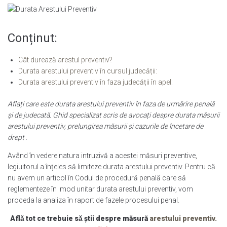
Conținut:
Cât durează arestul preventiv?
Durata arestului preventiv în cursul judecății:
Durata arestului preventiv în faza judecății în apel:
Aflați care este durata arestului preventiv în faza de urmărire penală
și de judecată. Ghid specializat scris de avocați despre durata măsurii
arestului preventiv, prelungirea măsurii și cazurile de încetare de
drept
.
Având în vedere natura intruzivă a acestei măsuri preventive,
legiuitorul a înțeles să limiteze durata arestului preventiv. Pentru că
nu avem un articol în Codul de procedură penală care să
reglementeze în mod unitar durata arestului preventiv, vom
proceda la analiza în raport de fazele procesului penal.
Aflǎ tot ce trebuie sǎ știi despre măsură
arestului preventiv.