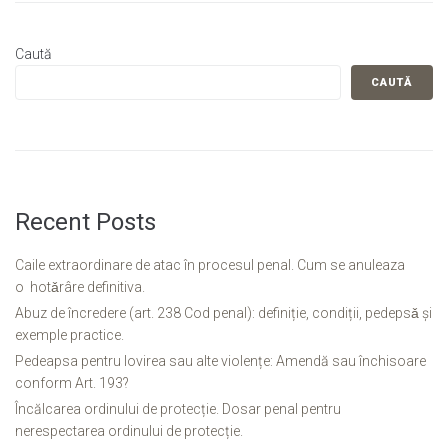
Caută
CAUTĂ
Recent Posts
Caile extraordinare de atac în procesul penal. Cum se anuleaza
o hotǎrâre definitiva.
Abuz de încredere (art. 238 Cod penal): definiție, condiții, pedepsǎ și
exemple practice.
Pedeapsa pentru lovirea sau alte violențe: Amendă sau închisoare
conform Art. 193?
Încălcarea ordinului de protecție. Dosar penal pentru
nerespectarea ordinului de protecție.