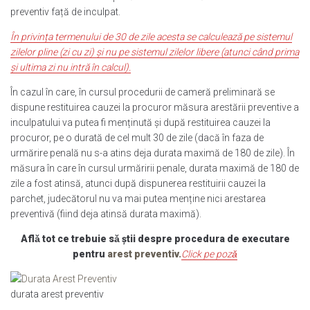
preventiv față de inculpat.
În privința termenului de 30 de zile acesta se calculează pe sistemul
zilelor pline (zi cu zi) și nu pe sistemul zilelor libere (atunci când prima
și ultima zi nu intră în calcul).
În cazul în care, în cursul procedurii de cameră preliminară se
dispune restituirea cauzei la procuror măsura arestării preventive a
inculpatului va putea fi menținută și după restituirea cauzei la
procuror, pe o durată de cel mult 30 de zile (dacă în faza de
urmărire penală nu s-a atins deja durata maximă de 180 de zile). În
măsura în care în cursul urmăririi penale, durata maximă de 180 de
zile a fost atinsă, atunci după dispunerea restituirii cauzei la
parchet, judecătorul nu va mai putea menține nici arestarea
preventivă (fiind deja atinsă durata maximă).
Aflǎ tot ce trebuie sǎ știi despre procedura de executare
pentru
arest preventiv.
Click pe pozǎ
durata arest preventiv