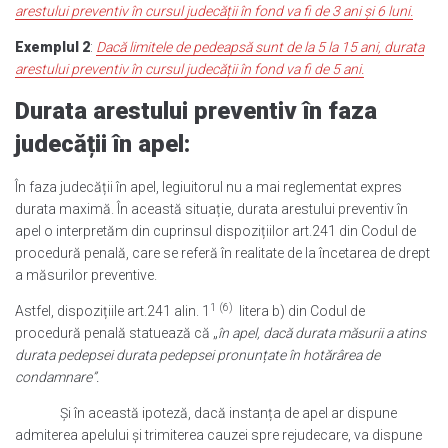
arestului preventiv în cursul judecății în fond va fi de 3 ani și 6 luni.
Exemplul 2
:
Dacă limitele de pedeapsă sunt de la 5 la 15 ani, durata
arestului preventiv în cursul judecății în fond va fi de 5 ani.
Durata arestului preventiv în faza
judecății în apel:
În faza judecății în apel, legiuitorul nu a mai reglementat expres
durata maximă. În această situație, durata arestului preventiv în
apel o interpretăm din cuprinsul dispozițiilor art.241 din Codul de
procedură penală, care se referă în realitate de la încetarea de drept
a măsurilor preventive.
1
(6)
Astfel, dispozițiile art.241 alin. 1
litera b) din Codul de
procedură penală statuează că „
în apel, dacă durata măsurii a atins
durata pedepsei durata pedepsei pronunțate în hotărârea de
condamnare”.
Și în această ipoteză, dacă instanța de apel ar dispune
admiterea apelului și trimiterea cauzei spre rejudecare, va dispune