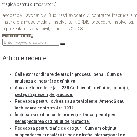
tragică pentru cumpărători3....
avocat civil
,
avocat civil Bucuresti
,
avocat civil contracte
,
inscriere la 
Inscriere la masa credala
,
insolventa
,
NORDIS
,
procedura insolventei
,
reprezentare avocat civil
,
schema NORDIS
0
Citeste articol
Search
for:
Articole recente
Caile extraordinare de atac în procesul penal. Cum se
anuleaza o hotǎrâre definitiva.
Abuz de încredere (art. 238 Cod penal): definiție, condiții,
pedepsǎ și exemple practice.
Pedeapsa pentru lovirea sau alte violențe: Amendă sau
închisoare conform Art. 193?
Încălcarea ordinului de protecție. Dosar penal pentru
nerespectarea ordinului de protecție.
Pedeapsa pentru trafic de droguri. Cum am obținut
suspendarea executării în caz de trafic internațional de