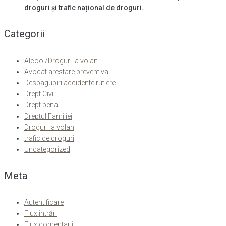
droguri și trafic național de droguri.
Categorii
Alcool/Droguri la volan
Avocat arestare preventiva
Despagubiri accidente rutiere
Drept Civil
Drept penal
Dreptul Familiei
Droguri la volan
trafic de droguri
Uncategorized
Meta
Autentificare
Flux intrări
Flux comentarii