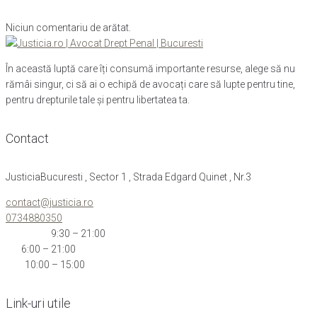
Niciun comentariu de arătat.
În această luptă care îți consumă importante resurse, alege să nu
rămâi singur, ci să ai o echipă de avocați care să lupte pentru tine,
pentru drepturile tale și pentru libertatea ta.
Contact
JusticiaBucuresti , Sector 1 , Strada Edgard Quinet , Nr.3
contact@justicia.ro
0734880350
Mon-Thu:
9:30 – 21:00
Fri:
6:00 – 21:00
Sat:
10:00 – 15:00
Link-uri utile