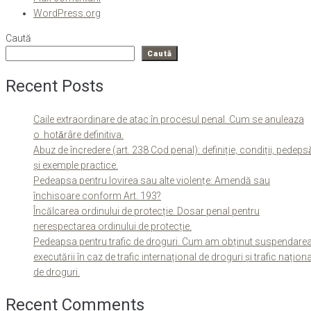
WordPress.org
Caută
Caută
Recent Posts
Caile extraordinare de atac în procesul penal. Cum se anuleaza
o hotǎrâre definitiva.
Abuz de încredere (art. 238 Cod penal): definiție, condiții, pedeps
și exemple practice.
Pedeapsa pentru lovirea sau alte violențe: Amendă sau
închisoare conform Art. 193?
Încălcarea ordinului de protecție. Dosar penal pentru
nerespectarea ordinului de protecție.
Pedeapsa pentru trafic de droguri. Cum am obținut suspendare
executării în caz de trafic internațional de droguri și trafic naționa
de droguri.
Recent Comments