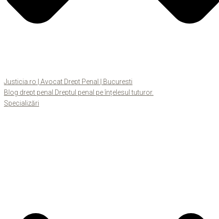
Justicia.ro | Avocat Drept Penal | Bucuresti
Blog drept penal.Dreptul penal pe înțelesul tuturor.
Specializări