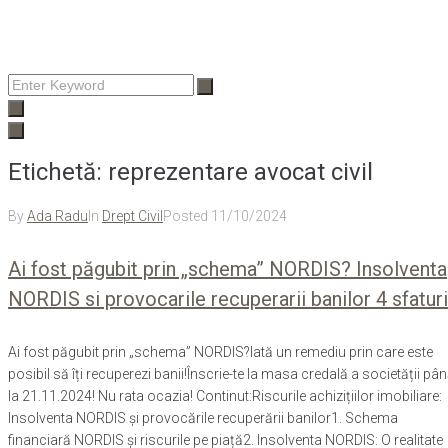
Enter
Keyword
Etichetă:
reprezentare avocat civil
By
Ada Radu
In
Drept Civil
Posted
11/10/2024
Ai fost păgubit prin „schema” NORDIS? Insolventa
NORDIS si provocarile recuperarii banilor 4 sfaturi
Ai fost păgubit prin „schema” NORDIS?Iată un remediu prin care este
posibil să îți recuperezi banii!Înscrie-te la masa credală a societății pâ
la 21.11.2024! Nu rata ocazia! Continut:Riscurile achizițiilor imobiliare:
Insolventa NORDIS și provocările recuperării banilor1. Schema
financiară NORDIS și riscurile pe piață2. Insolventa NORDIS: O realitate