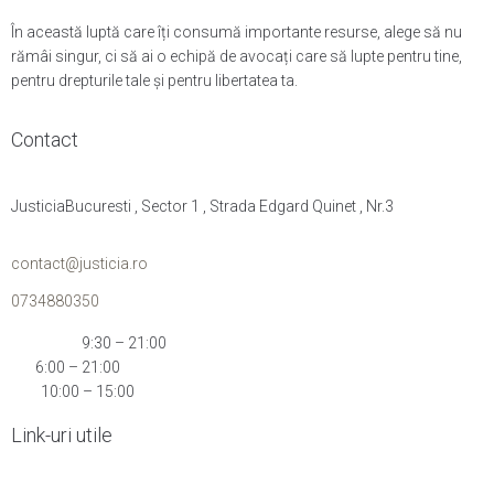
În această luptă care îți consumă importante resurse, alege să nu
rămâi singur, ci să ai o echipă de avocați care să lupte pentru tine,
pentru drepturile tale și pentru libertatea ta.
Contact
JusticiaBucuresti , Sector 1 , Strada Edgard Quinet , Nr.3
contact@justicia.ro
0734880350
Mon-Thu:
9:30 – 21:00
Fri:
6:00 – 21:00
Sat:
10:00 – 15:00
Link-uri utile