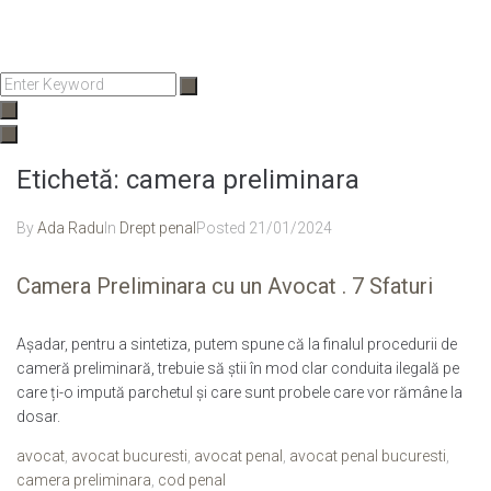
Enter
Keyword
Etichetă:
camera preliminara
By
Ada Radu
In
Drept penal
Posted
21/01/2024
Camera Preliminara cu un Avocat . 7 Sfaturi
Așadar, pentru a sintetiza, putem spune că la finalul procedurii de
cameră preliminară, trebuie să știi în mod clar conduita ilegală pe
care ți-o impută parchetul și care sunt probele care vor rămâne la
dosar.
avocat
,
avocat bucuresti
,
avocat penal
,
avocat penal bucuresti
,
camera preliminara
,
cod penal