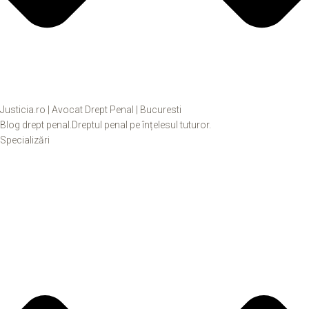
Justicia.ro | Avocat Drept Penal | Bucuresti
Blog drept penal.Dreptul penal pe înțelesul tuturor.
Specializări