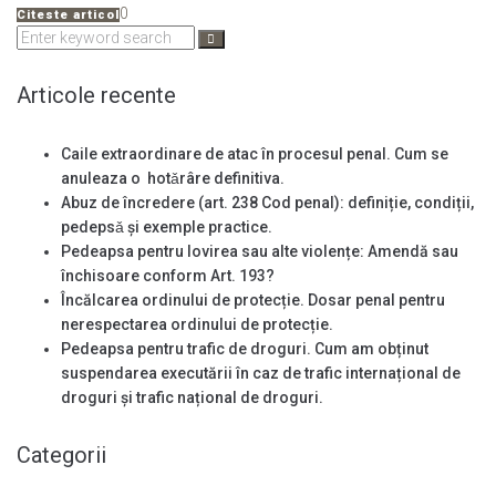
0
Citeste articol
Search
for:
Articole recente
Caile extraordinare de atac în procesul penal. Cum se
anuleaza o hotǎrâre definitiva.
Abuz de încredere (art. 238 Cod penal): definiție, condiții,
pedepsǎ și exemple practice.
Pedeapsa pentru lovirea sau alte violențe: Amendă sau
închisoare conform Art. 193?
Încălcarea ordinului de protecție. Dosar penal pentru
nerespectarea ordinului de protecție.
Pedeapsa pentru trafic de droguri. Cum am obținut
suspendarea executării în caz de trafic internațional de
droguri și trafic național de droguri.
Categorii