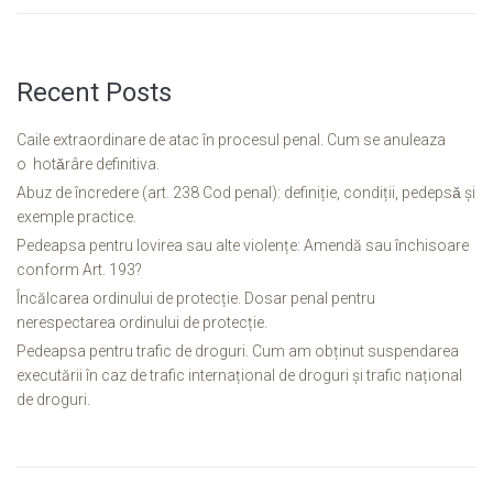
Recent Posts
Caile extraordinare de atac în procesul penal. Cum se anuleaza
o hotǎrâre definitiva.
Abuz de încredere (art. 238 Cod penal): definiție, condiții, pedepsǎ și
exemple practice.
Pedeapsa pentru lovirea sau alte violențe: Amendă sau închisoare
conform Art. 193?
Încălcarea ordinului de protecție. Dosar penal pentru
nerespectarea ordinului de protecție.
Pedeapsa pentru trafic de droguri. Cum am obținut suspendarea
executării în caz de trafic internațional de droguri și trafic național
de droguri.