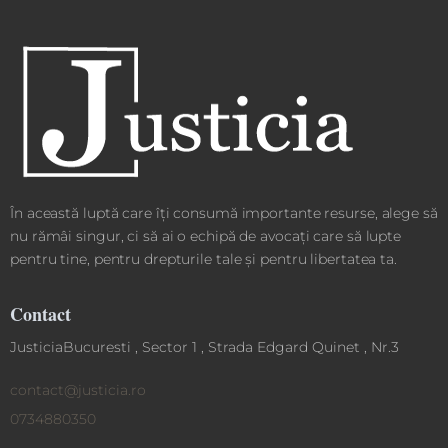
În această luptă care îți consumă importante resurse, alege să
nu rămâi singur, ci să ai o echipă de avocați care să lupte
pentru tine, pentru drepturile tale și pentru libertatea ta.
Contact
JusticiaBucuresti , Sector 1 , Strada Edgard Quinet , Nr.3
contact@justicia.ro
0734880350