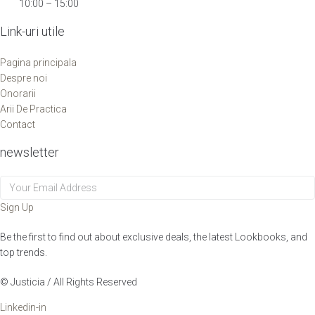
Sat:
10:00 – 15:00
Link-uri utile
Pagina principala
Despre noi
Onorarii
Arii De Practica
Contact
newsletter
Sign Up
Be the first to find out about exclusive deals, the latest Lookbooks, and
top trends.
© Justicia / All Rights Reserved
Linkedin-in