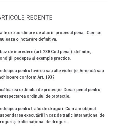
ARTICOLE RECENTE
aile extraordinare de atac în procesul penal. Cum se
nuleaza o hotǎrâre definitiva.
buz de încredere (art. 238 Cod penal): definiție,
ondiții, pedepsǎ și exemple practice.
edeapsa pentru lovirea sau alte violențe: Amendă sau
nchisoare conform Art. 193?
ncălcarea ordinului de protecție. Dosar penal pentru
erespectarea ordinului de protecție.
edeapsa pentru trafic de droguri. Cum am obținut
uspendarea executării în caz de trafic internațional de
roguri și trafic național de droguri.