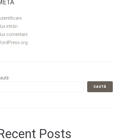
META
utentificare
lux intrări
lux comentarii
ordPress.org
aută
CAUTĂ
Recent Posts