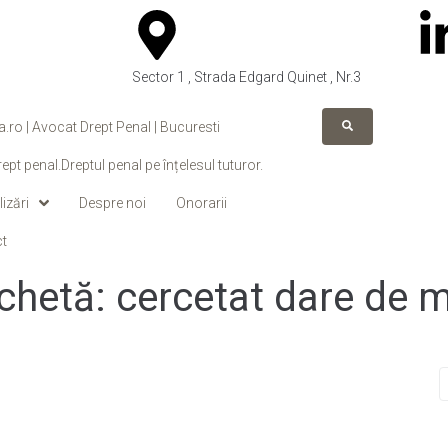
Sector 1 , Strada Edgard Quinet , Nr.3
a.ro | Avocat Drept Penal | Bucuresti
ept penal.Dreptul penal pe înțelesul tuturor.
izări
Despre noi
Onorarii
t
ichetă:
cercetat dare de m