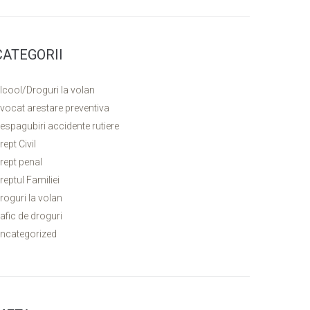
CATEGORII
lcool/Droguri la volan
vocat arestare preventiva
espagubiri accidente rutiere
rept Civil
rept penal
reptul Familiei
roguri la volan
rafic de droguri
ncategorized