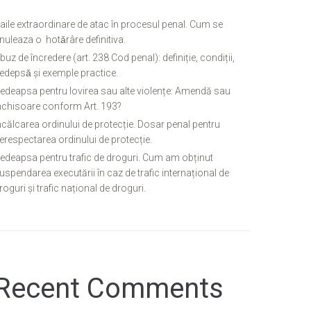
aile extraordinare de atac în procesul penal. Cum se
nuleaza o hotǎrâre definitiva.
buz de încredere (art. 238 Cod penal): definiție, condiții,
edepsǎ și exemple practice.
edeapsa pentru lovirea sau alte violențe: Amendă sau
nchisoare conform Art. 193?
ncălcarea ordinului de protecție. Dosar penal pentru
erespectarea ordinului de protecție.
edeapsa pentru trafic de droguri. Cum am obținut
uspendarea executării în caz de trafic internațional de
roguri și trafic național de droguri.
Recent Comments