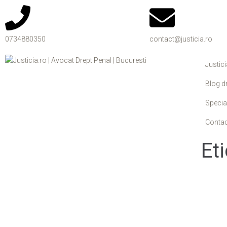
0734880350
contact@justicia.ro
Justici
Blog dr
Special
Contac
Et