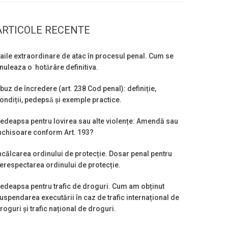
ARTICOLE RECENTE
aile extraordinare de atac în procesul penal. Cum se
nuleaza o hotǎrâre definitiva.
buz de încredere (art. 238 Cod penal): definiție,
ondiții, pedepsǎ și exemple practice.
edeapsa pentru lovirea sau alte violențe: Amendă sau
nchisoare conform Art. 193?
ncălcarea ordinului de protecție. Dosar penal pentru
erespectarea ordinului de protecție.
edeapsa pentru trafic de droguri. Cum am obținut
uspendarea executării în caz de trafic internațional de
roguri și trafic național de droguri.