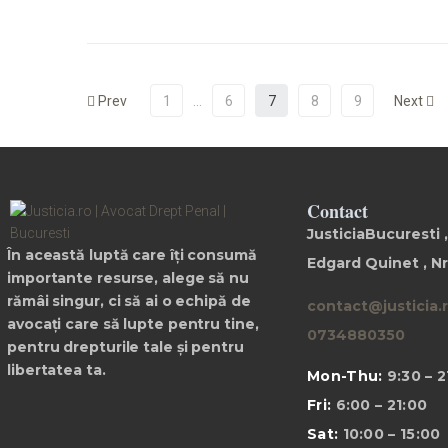
Prev
1
…
6
7
8
9
Next
Contact
JusticiaBucuresti ,
În această luptă care îți consumă
Edgard Quinet , Nr
importante resurse, alege să nu
rămâi singur, ci să ai o echipă de
contact@justicia.
avocați care să lupte pentru tine,
0734880350
pentru drepturile tale și pentru
libertatea ta.
Mon-Thu:
9:30 – 2
Fri:
6:00 – 21:00
Sat:
10:00 – 15:00