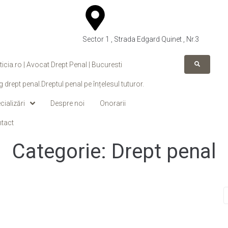
Sector 1 , Strada Edgard Quinet , Nr.3
ticia.ro | Avocat Drept Penal | Bucuresti
g drept penal.Dreptul penal pe înțelesul tuturor.
cializări
Despre noi
Onorarii
tact
Categorie:
Drept penal