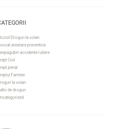
CATEGORII
lcool/Droguri la volan
vocat arestare preventiva
espagubiri accidente rutiere
rept Civil
rept penal
reptul Familiei
roguri la volan
rafic de droguri
ncategorized