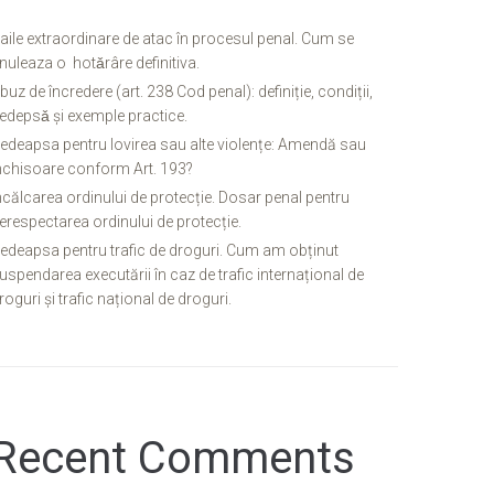
aile extraordinare de atac în procesul penal. Cum se
nuleaza o hotǎrâre definitiva.
buz de încredere (art. 238 Cod penal): definiție, condiții,
edepsǎ și exemple practice.
edeapsa pentru lovirea sau alte violențe: Amendă sau
nchisoare conform Art. 193?
ncălcarea ordinului de protecție. Dosar penal pentru
erespectarea ordinului de protecție.
edeapsa pentru trafic de droguri. Cum am obținut
uspendarea executării în caz de trafic internațional de
roguri și trafic național de droguri.
Recent Comments