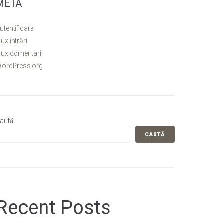
META
utentificare
lux intrări
lux comentarii
ordPress.org
aută
CAUTĂ
Recent Posts