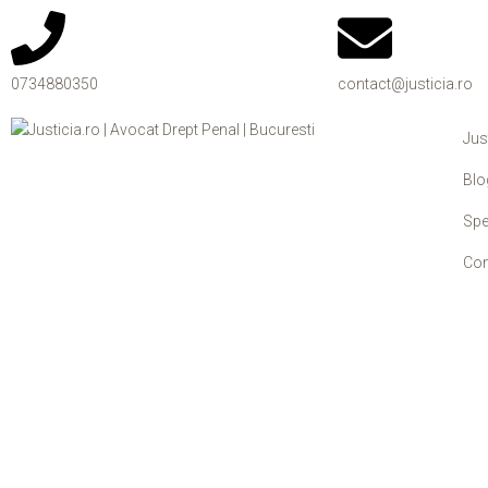
0734880350
contact@justicia.ro
Jus
Blo
Spe
Con